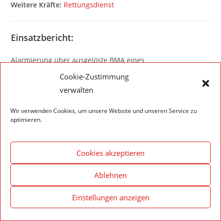
Weitere Kräfte:
Rettungsdienst
Einsatzbericht:
Alarmierung über ausgelöste BMA eines
Industrieunternehmens infolge technischen Defekts.
Cookie-Zustimmung
verwalten
Wir verwenden Cookies, um unsere Website und unseren Service zu
optimieren.
Impressum – Datenschutzerklärung
Cookie-Richtlinie (EU)
© 2020 Feuerwehr Walldürn
Cookies akzeptieren
Ablehnen
Einstellungen anzeigen