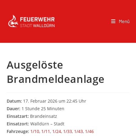
Menü
Ausgelöste
Brandmeldeanlage
Datum:
17. Februar 2026 um 22:45 Uhr
Dauer:
1 Stunde 25 Minuten
Einsatzart:
Brandeinsatz
Einsatzort:
Walldürn – Stadt
Fahrzeuge:
1/10
,
1/11
,
1/24
,
1/33
,
1/43
,
1/46