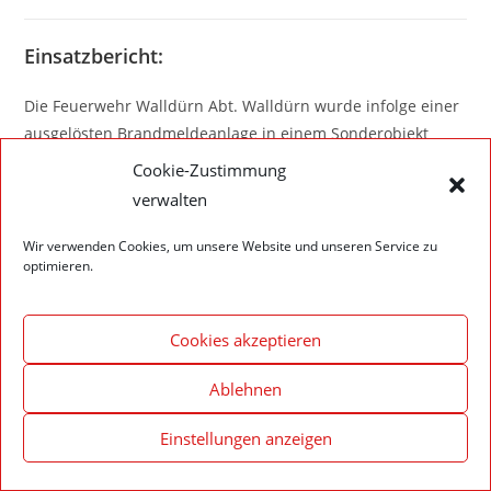
Einsatzbericht:
Die Feuerwehr Walldürn Abt. Walldürn wurde infolge einer
ausgelösten Brandmeldeanlage in einem Sonderobjekt
alarmiert. Grund hierfür war vermutlich eine
Cookie-Zustimmung
Rauchentwicklung durch einen Toaster. Nach
verwalten
durchgeführter Kontrolle rückte die Feuerwehr wieder ein.
Wir verwenden Cookies, um unsere Website und unseren Service zu
optimieren.
Cookies akzeptieren
Impressum – Datenschutzerklärung
Cookie-Richtlinie (EU)
© 2020 Feuerwehr Walldürn
Ablehnen
Einstellungen anzeigen