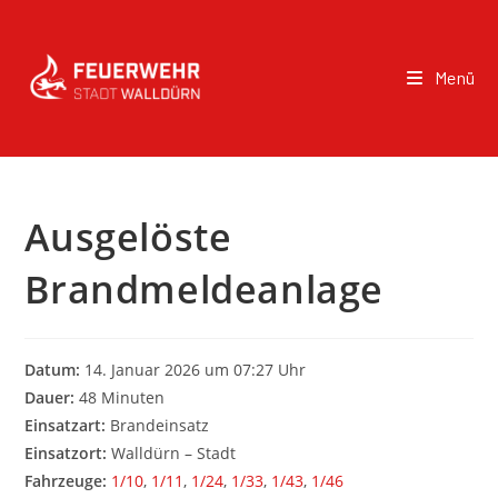
Menü
Ausgelöste
Brandmeldeanlage
Datum:
14. Januar 2026 um 07:27 Uhr
Dauer:
48 Minuten
Einsatzart:
Brandeinsatz
Einsatzort:
Walldürn – Stadt
Fahrzeuge:
1/10
,
1/11
,
1/24
,
1/33
,
1/43
,
1/46