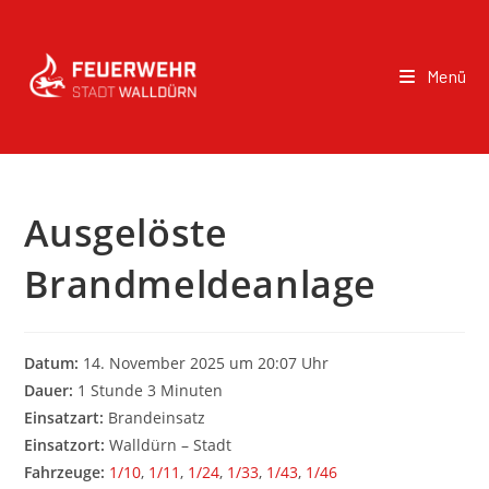
Menü
Ausgelöste
Brandmeldeanlage
Datum:
14. November 2025 um 20:07 Uhr
Dauer:
1 Stunde 3 Minuten
Einsatzart:
Brandeinsatz
Einsatzort:
Walldürn – Stadt
Fahrzeuge:
1/10
,
1/11
,
1/24
,
1/33
,
1/43
,
1/46