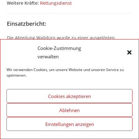
Weitere Kräfte:
Rettungsdienst
Einsatzbericht:
Die Abteilung Walldürn wurde zu einer ausgelösten
Brandmeldeanlage alarmiert. Die Einsatzkräfte überprüften
Cookie-Zustimmung
den betroffenen Bereich und führten die notwendigen
verwalten
Maßnahmen durch.
Wir verwenden Cookies, um unsere Website und unseren Service zu
optimieren.
Cookies akzeptieren
Impressum – Datenschutzerklärung
Cookie-Richtlinie (EU)
© 2020 Feuerwehr Walldürn
Ablehnen
Einstellungen anzeigen