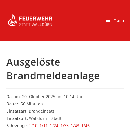
Menü
Ausgelöste
Brandmeldeanlage
Datum:
20. Oktober 2025 um 10:14 Uhr
Dauer:
56 Minuten
Einsatzart:
Brandeinsatz
Einsatzort:
Walldürn – Stadt
Fahrzeuge:
1/10
,
1/11
,
1/24
,
1/33
,
1/43
,
1/46