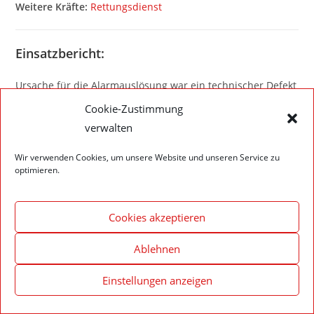
Weitere Kräfte:
Rettungsdienst
Einsatzbericht:
Ursache für die Alarmauslösung war ein technischer Defekt
an der Heizungsanlage. Dieser hatte eine
Cookie-Zustimmung
Wasserdampfentwicklung zur Folge welche einen
verwalten
„Rauchmelder“ auslöste. Der Raum wurde belüftet und
nach dem die BMA zurückgestellt wurde, konnte die
Wir verwenden Cookies, um unsere Website und unseren Service zu
optimieren.
Feuerwehr wieder einrücken.
Cookies akzeptieren
Ablehnen
Impressum – Datenschutzerklärung
Cookie-Richtlinie (EU)
© 2020 Feuerwehr Walldürn
Einstellungen anzeigen