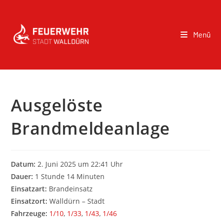
Menü
Ausgelöste
Brandmeldeanlage
Datum:
2. Juni 2025 um 22:41 Uhr
Dauer:
1 Stunde 14 Minuten
Einsatzart:
Brandeinsatz
Einsatzort:
Walldürn – Stadt
Fahrzeuge:
1/10
,
1/33
,
1/43
,
1/46