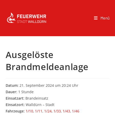
Menü
Ausgelöste
Brandmeldeanlage
Datum:
21. September 2024 um 20:24 Uhr
Dauer:
1 Stunde
Einsatzart:
Brandeinsatz
Einsatzort:
Walldürn – Stadt
Fahrzeuge:
1/10
,
1/11
,
1/24
,
1/33
,
1/43
,
1/46