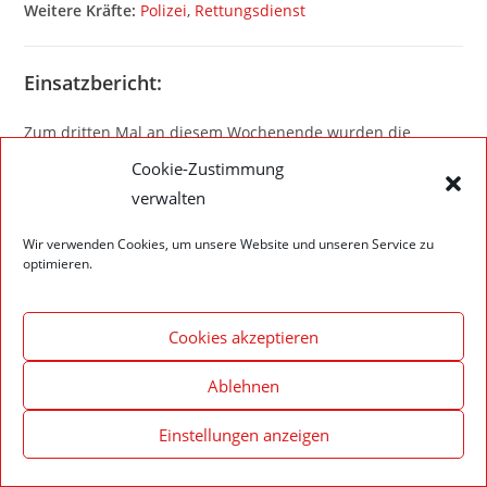
Weitere Kräfte:
Polizei
,
Rettungsdienst
Einsatzbericht:
Zum dritten Mal an diesem Wochenende wurden die
Kameradinnen und Kameraden der Abteilung Walldürn zu
Cookie-Zustimmung
einer ausgelösten Brandmeldeanlage gerufen.
verwalten
Vor Ort wurde das Gebäude kontrolliert, jedoch konnte kein
Auslösegrund festgestellt werden.
Wir verwenden Cookies, um unsere Website und unseren Service zu
optimieren.
Die Feuerwehr verließ die Einsatzstelle.
Cookies akzeptieren
Ablehnen
Impressum – Datenschutzerklärung
Cookie-Richtlinie (EU)
© 2020 Feuerwehr Walldürn
Einstellungen anzeigen