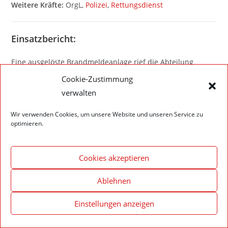
Weitere Kräfte:
OrgL,
Polizei
,
Rettungsdienst
Einsatzbericht:
Eine ausgelöste Brandmeldeanlage rief die Abteilung
Walldürn zu sich. Nach genauem Erkunden des gesamten
Cookie-Zustimmung
Gebäudes durch mehrere Trupps, konnte kein
verwalten
Auslösegrund festgestellt werden und die Feuerwehr die
Einsatzstelle wieder verlassen.
Wir verwenden Cookies, um unsere Website und unseren Service zu
optimieren.
Cookies akzeptieren
Impressum – Datenschutzerklärung
Cookie-Richtlinie (EU)
Ablehnen
© 2020 Feuerwehr Walldürn
Einstellungen anzeigen