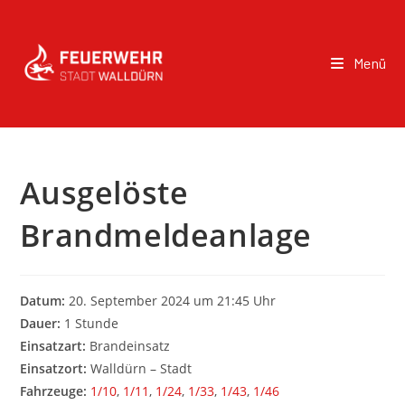
Menü
Ausgelöste
Brandmeldeanlage
Datum:
20. September 2024 um 21:45 Uhr
Dauer:
1 Stunde
Einsatzart:
Brandeinsatz
Einsatzort:
Walldürn – Stadt
Fahrzeuge:
1/10
,
1/11
,
1/24
,
1/33
,
1/43
,
1/46