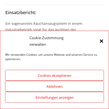
Einsatzbericht:
Ein sogenanntes Rauchansaugsystem in einem
Industriebetrieb sorgt für das auslösen der
Brandmeldeanlage. Der Bereich wurde mit einem Trupp
Cookie-Zustimmung
erkundet, es konnte aber kein Brandereignis festgestellt
verwalten
werden.
Wir verwenden Cookies, um unsere Website und unseren Service zu
optimieren.
Cookies akzeptieren
Impressum – Datenschutzerklärung
Cookie-Richtlinie (EU)
© 2020 Feuerwehr Walldürn
Ablehnen
Einstellungen anzeigen