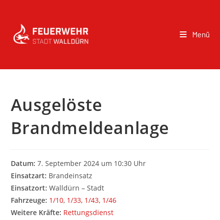
Menü
Ausgelöste
Brandmeldeanlage
Datum:
7. September 2024 um 10:30 Uhr
Einsatzart:
Brandeinsatz
Einsatzort:
Walldürn – Stadt
Fahrzeuge:
1/10
,
1/33
,
1/43
,
1/46
Weitere Kräfte:
Rettungsdienst