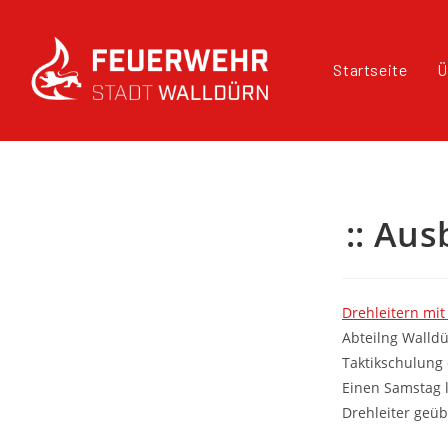
Startseite
Ü
:: Aus
Drehleitern mit
Abteilng Walld
Taktikschulung
Einen Samstag l
Drehleiter geüb