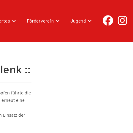
rtes
Förderverein
Jugend
lenk ::
öpfen führte die
 erneut eine
n Einsatz der