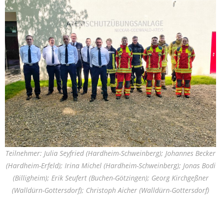
Teilnehmer: Julia Seyfried (Hardheim-Schweinberg); Johannes Becker
(Hardheim-Erfeld); Irina Michel (Hardheim-Schweinberg); Jonas Bodi
(Billigheim); Erik Seufert (Buchen-Götzingen); Georg Kirchgeßner
(Walldürn-Gottersdorf); Christoph Aicher (Walldürn-Gottersdorf)